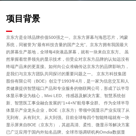
项目背景
京东方是全球品牌价值500强之一。京东方屏幕与海思芯片，鸿蒙
系统，同被誉为“最有科技含量的国产之光”。京东方拥有我国最大
的屏幕生产基地，全球每4块液晶屏幕，就有一块来自京东方。
虽
然掌握着世界领先的显示技术，但受众对京东方品牌的认知远没有
终端产品来的更直接。如何向公众准确传达京东方的品牌影响力，
是我们与京东方团队共同探讨的重要问题之一。
京东方科技集团
股份有限公司（BOE）创立于1993年4月，是一家为信息交互和人
类健康提供智慧端口产品和专业服务的物联网公司，形成了以半导
体显示事业为核心，Mini LED、传感器及解决方案、智慧系统创
新、智慧医工事业融合发展的“1+4+N”航母事业群。
作为全球半导
体显示产业龙头企业，BOE（京东方）带领中国显示产业实现了从
无到有、从有到大、从大到强。目前全球每四个智能终端就有一块
显示屏来自BOE（京东方），其超高清、柔性、微显示等解决方案
已广泛应用于国内外知名品牌。全球市场调研机构Omdia数据显