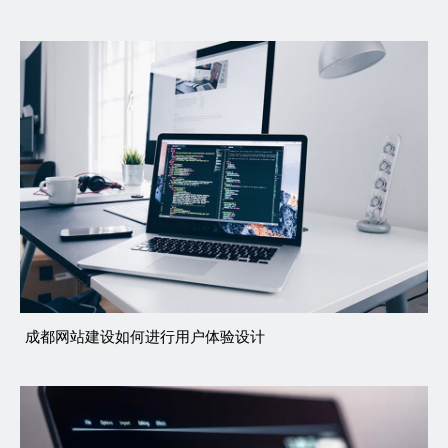
成都网站建设如何进行用户体验设计