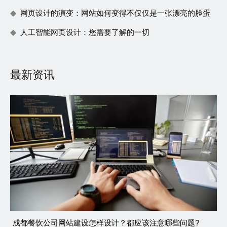
网页设计的演变：网站如何变得不仅仅是一张漂亮的脸蛋
人工智能网页设计：您需要了解的一切
最新资讯
成都餐饮公司网站建设怎样设计？都应该注意哪些问题?