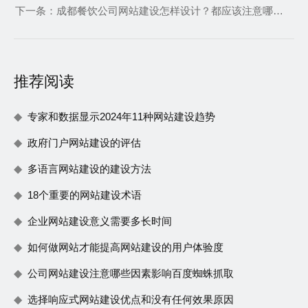
下一条：
成都餐饮公司网站建设怎样设计？都应该注意哪些问题?
推荐阅读
专家和数据显示2024年11种网站建设趋势
政府门户网站建设的评估
多语言网站建设的建设方法
18个重要的网站建设术语
企业网站建设意义需要多长时间
如何做网站才能提高网站建设的用户体验度
公司网站建设注意哪些因素影响百度蜘蛛抓取
选择响应式网站建设优点和没有任何效果原因