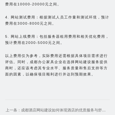
费用在10000-20000元之间。
4. 网站测试费用：根据测试人员工作量和测试环境，预计
费用在3000-8000元之间。
5. 网站上线费用：包括服务器租用费用和相关优化费用，
预计费用在2000-5000元之间。
以上费用仅为参考，实际费用还需根据具体项目需求进行
评估。同时，成都办公家具企业在选择网站建设服务提供
商时，还应该考虑其专业水平、服务质量和售后支持等方
面的因素，以确保项目顺利进行并达到预期效果。
上一条：
成都酒店网站建设如何体现酒店的优质服务与舒适的住宿体验？