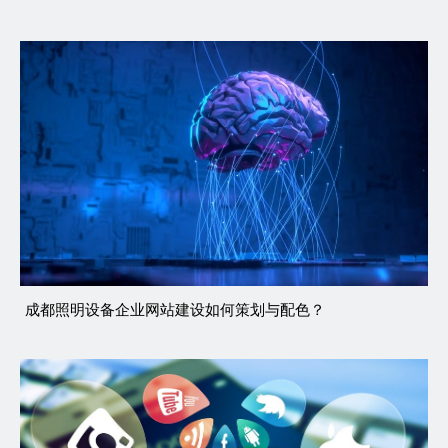
成都照明设备企业网站建设如何策划与配色？