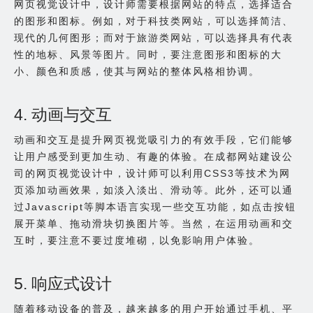
网页视觉设计中，设计师需要根据网站的特点，选择适合
的图形和图标。例如，对于科技类网站，可以选择简洁、
现代的几何图形；而对于旅游类网站，可以选择具有代表
性的地标、风景等图片。同时，要注意图形和图标的大
小、颜色和质感，使其与网站的整体风格相协调。
4. 动画与交互
动画和交互是提升网页视觉吸引力的有效手段，它们能够
让用户感受到更加生动、有趣的体验。在成都网站建设公
司的网页视觉设计中，设计师可以利用CSS3等技术为网
页添加动画效果，如淡入淡出、滑动等。此外，还可以通
过Javascript等脚本语言实现一些交互功能，如点击按钮
展开菜单、拖动滑块切换图片等。当然，在运用动画和交
互时，要注意不要过度堆砌，以免影响用户体验。
5. 响应式设计
随着移动设备的普及，越来越多的用户开始通过手机、平