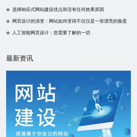
选择响应式网站建设优点和没有任何效果原因
网页设计的演变：网站如何变得不仅仅是一张漂亮的脸蛋
人工智能网页设计：您需要了解的一切
最新资讯