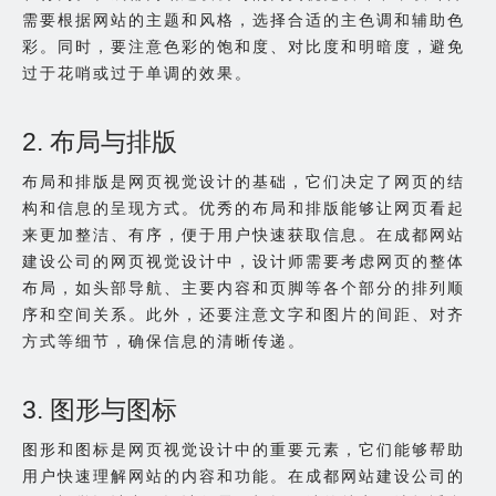
需要根据网站的主题和风格，选择合适的主色调和辅助色
彩。同时，要注意色彩的饱和度、对比度和明暗度，避免
过于花哨或过于单调的效果。
2. 布局与排版
布局和排版是网页视觉设计的基础，它们决定了网页的结
构和信息的呈现方式。优秀的布局和排版能够让网页看起
来更加整洁、有序，便于用户快速获取信息。在成都网站
建设公司的网页视觉设计中，设计师需要考虑网页的整体
布局，如头部导航、主要内容和页脚等各个部分的排列顺
序和空间关系。此外，还要注意文字和图片的间距、对齐
方式等细节，确保信息的清晰传递。
3. 图形与图标
图形和图标是网页视觉设计中的重要元素，它们能够帮助
用户快速理解网站的内容和功能。在成都网站建设公司的