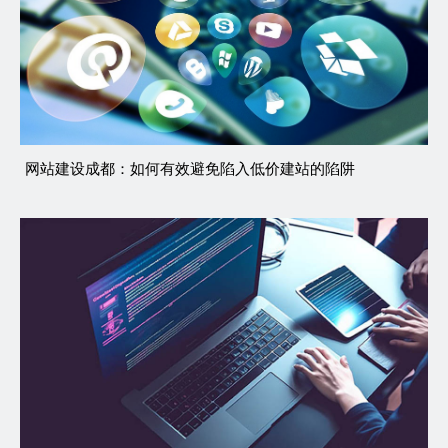
网站建设成都：如何有效避免陷入低价建站的陷阱