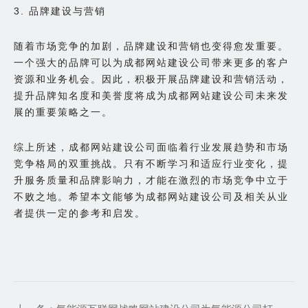
3. 品牌建设与营销
随着市场竞争的加剧，品牌建设和营销也变得愈发重要。
一个强大的品牌可以为成都网站建设公司带来更多的客户
资源和业务机会。因此，积极开展品牌建设和营销活动，
提升品牌知名度和美誉度将成为成都网站建设公司未来发
展的重要策略之一。
综上所述，成都网站建设公司面临着行业发展趋势和市场
竞争格局的双重挑战。只有不断学习和适应行业变化，提
升服务质量和品牌影响力，才能在激烈的市场竞争中立于
不败之地。希望本文能够为成都网站建设公司及相关从业
者提供一定的参考和启发。