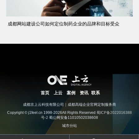
成都网站建设公司如何定位制药企业的品牌和目标受众
首页
上云
案例
资讯
联系
成都京上云科技有限公司｜成都高端企业官网定制服务商
Copyright © j1feel.cn 1998-2026All Rights Reserved
蜀ICP备2022016388
号-2
蜀公网安备11010502038608
城市分站