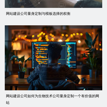
网站建设公司量身定制与模板选择的权衡
网站建设公司如何为生物技术公司量身定制一个有价值的网
站