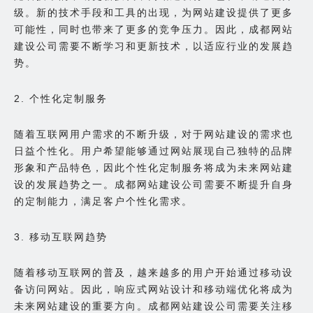
级。新的技术手段和工具的出现，为网站建设提供了更多
可能性，同时也带来了更多的竞争压力。因此，成都网站
建设公司需要不断学习和更新技术，以适应行业的发展趋
势。
2. 个性化定制服务
随着互联网用户需求的不断升级，对于网站建设的需求也
日益个性化。用户希望能够通过网站展现自己独特的品牌
形象和产品特色，因此个性化定制服务将成为未来网站建
设的发展趋势之一。成都网站建设公司需要不断提升自身
的定制能力，满足客户个性化需求。
3. 移动互联网趋势
随着移动互联网的普及，越来越多的用户开始通过移动设
备访问网站。因此，响应式网站设计和移动端优化将成为
未来网站建设的重要方向。成都网站建设公司需要关注移