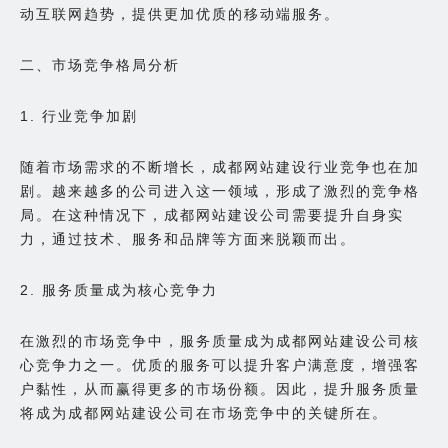
动互联网趋势，提供更加优质的移动端服务。
二、市场竞争格局分析
1. 行业竞争加剧
随着市场需求的不断增长，成都网站建设行业竞争也在加
剧。越来越多的公司进入这一领域，形成了激烈的竞争格
局。在这种情况下，成都网站建设公司需要提升自身实
力，通过技术、服务和品牌等方面来脱颖而出。
2. 服务质量成为核心竞争力
在激烈的市场竞争中，服务质量成为成都网站建设公司核
心竞争力之一。优质的服务可以提升客户满意度，增强客
户黏性，从而赢得更多的市场份额。因此，提升服务质量
将成为成都网站建设公司在市场竞争中的关键所在。