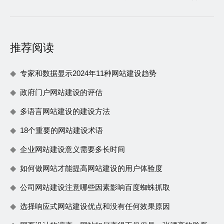
推荐阅读
专家和数据显示2024年11种网站建设趋势
政府门户网站建设的评估
多语言网站建设的建设方法
18个重要的网站建设术语
企业网站建设意义需要多长时间
如何做网站才能提高网站建设的用户体验度
公司网站建设注意哪些因素影响百度蜘蛛抓取
选择响应式网站建设优点和没有任何效果原因