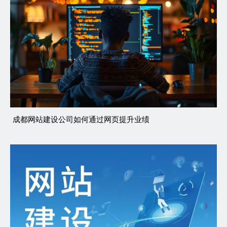
成都网站建设公司如何通过网页提升业绩