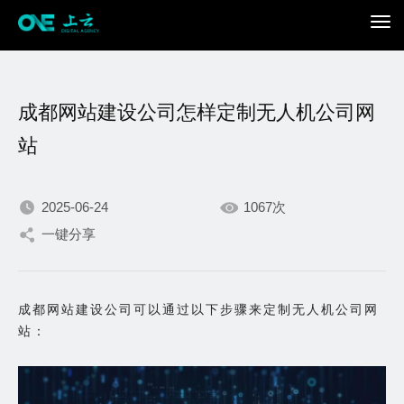
成都网站建设公司怎样定制无人机公司网
站
2025-06-24
1067次
我们不断积累持续专注，
一键分享
只为在数字世界打造更加
成都网站建设公司可以通过以下步骤来定制无人机公司网
出色的你。
站：