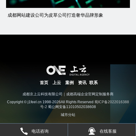
成都网站建设公司为皮草公司打造奢华品牌形象
首页
上云
案例
资讯
联系
成都京上云科技有限公司｜成都高端企业官网定制服务商
Copyright © j1feel.cn 1998-2026All Rights Reserved
蜀ICP备2022016388
号-2
蜀公网安备11010502038608
城市分站
电话咨询
在线客服