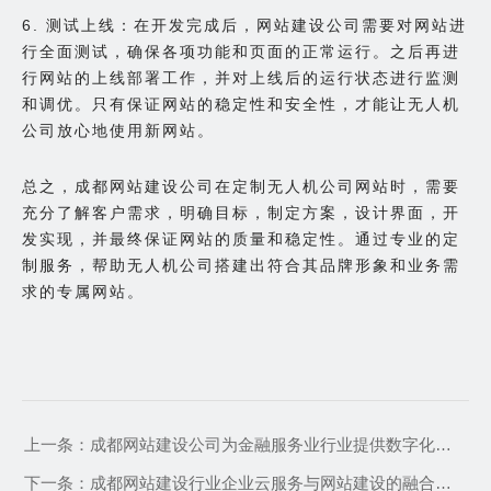
6. 测试上线：在开发完成后，网站建设公司需要对网站进
行全面测试，确保各项功能和页面的正常运行。之后再进
行网站的上线部署工作，并对上线后的运行状态进行监测
和调优。只有保证网站的稳定性和安全性，才能让无人机
公司放心地使用新网站。
总之，成都网站建设公司在定制无人机公司网站时，需要
充分了解客户需求，明确目标，制定方案，设计界面，开
发实现，并最终保证网站的质量和稳定性。通过专业的定
制服务，帮助无人机公司搭建出符合其品牌形象和业务需
求的专属网站。
上一条：
成都网站建设公司为金融服务业行业提供数字化升级银行推出安全便捷的网站平台
下一条：
成都网站建设行业企业云服务与网站建设的融合发展