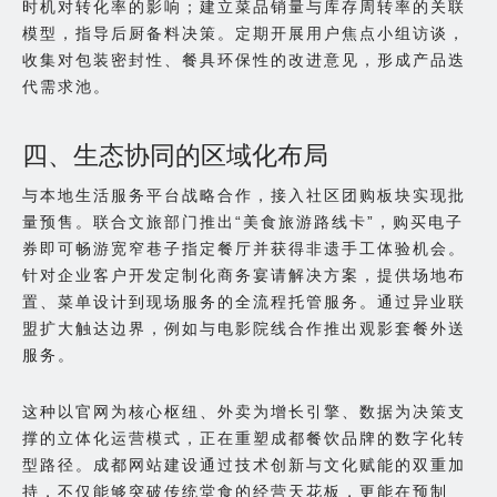
时机对转化率的影响；建立菜品销量与库存周转率的关联
模型，指导后厨备料决策。定期开展用户焦点小组访谈，
收集对包装密封性、餐具环保性的改进意见，形成产品迭
代需求池。
四、生态协同的区域化布局
与本地生活服务平台战略合作，接入社区团购板块实现批
量预售。联合文旅部门推出“美食旅游路线卡”，购买电子
券即可畅游宽窄巷子指定餐厅并获得非遗手工体验机会。
针对企业客户开发定制化商务宴请解决方案，提供场地布
置、菜单设计到现场服务的全流程托管服务。通过异业联
盟扩大触达边界，例如与电影院线合作推出观影套餐外送
服务。
这种以官网为核心枢纽、外卖为增长引擎、数据为决策支
撑的立体化运营模式，正在重塑成都餐饮品牌的数字化转
型路径。成都网站建设通过技术创新与文化赋能的双重加
持，不仅能够突破传统堂食的经营天花板，更能在预制