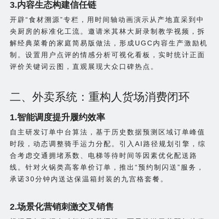
3.内容生态构建信任链
开辟“食材溯源”专栏，用时间轴动画演示从产地直采到中
央厨房的标准化工流。邀请米其林大厨录制教学视频，拆
解经典菜肴的家庭简易版做法，形成UGC内容生产激励机
制。设置用户点评的情感分析可视化看板，实时统计正面
评价关键词云图，直观展现大众口碑热点。
二、外卖系统：重构人货场消费闭环
1.智能调度提升履约效率
自主研发订单中台算法，基于历史数据预测区域订单峰值
时段，动态调整骑手运力分配。引入AI路径规划引擎，综
合考虑交通拥堵系数、电梯等待时间等因素优化配送路
线。针对火锅类高客单价订单，推出“预约制闪送”服务，
承诺30分钟内送达保温箱封装的九宫格套餐。
2.场景化营销刺激交叉销售