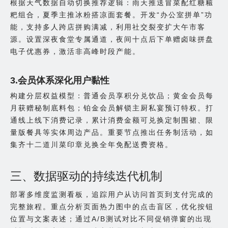
根据天气数据自动切换推荐逻辑：雨天推送冒菜配红糖糍
粑组合，夏季主推冰粉搭凉面套餐。开发“办公室拼单”功
能，支持多人跨店拼购满减，利用社交裂变扩大午市客
源。设置深夜食堂专属通道，夜间十点后下单赠卤味拼盘
电子优惠券，激活非高峰时段产能。
3.会员体系深化用户黏性
构建分层权益模型：普通会员享积分兑饮品；黄金会员每
月获赠秘制底料包；铂金会员解锁主厨私宴预订特权。打
通线上线下消费记录，累计消费金额可兑换定制围裙、限
量版餐具等实体周边产品。重要节点推出任务制活动，如
集齐十二道川菜印章兑换全年免配送费资格。
三、数据驱动的持续迭代机制
部署多维度监测看板，追踪用户从访问首页到支付完成的
完整旅程。重点分析页面热力图中的点击盲区，优化按钮
位置与文案表述；通过A/B测试对比不同促销弹窗的出现