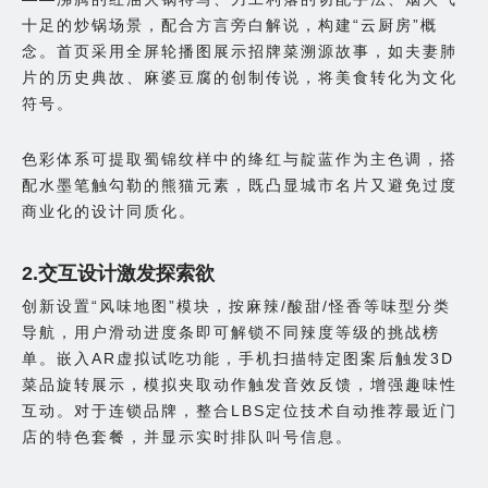
十足的炒锅场景，配合方言旁白解说，构建“云厨房”概
念。首页采用全屏轮播图展示招牌菜溯源故事，如夫妻肺
片的历史典故、麻婆豆腐的创制传说，将美食转化为文化
符号。
色彩体系可提取蜀锦纹样中的绛红与靛蓝作为主色调，搭
配水墨笔触勾勒的熊猫元素，既凸显城市名片又避免过度
商业化的设计同质化。
2.交互设计激发探索欲
创新设置“风味地图”模块，按麻辣/酸甜/怪香等味型分类
导航，用户滑动进度条即可解锁不同辣度等级的挑战榜
单。嵌入AR虚拟试吃功能，手机扫描特定图案后触发3D
菜品旋转展示，模拟夹取动作触发音效反馈，增强趣味性
互动。对于连锁品牌，整合LBS定位技术自动推荐最近门
店的特色套餐，并显示实时排队叫号信息。