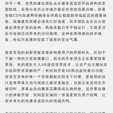
功亏一篑。优秀的建站团队会从服务器选型开始就构筑坚
固防线，采用分布式云存储方案应对突发流量洪峰，部署
智能CDN加速网络确保全球观众都能获得低延迟的观看体
验。就像建筑高楼必须先打好地基，技术团队会在后台搭
建起弹性扩容的架构，既能承载日常平稳运行，又能灵活
应对促销活动带来的访问激增。这种未雨绸缪的技术储
备，恰似为直播间安装了隐形的安全气囊。
视觉呈现的创新突破直接影响着用户的停留时长。区别于
千篇一律的方形直播窗口，前沿的开发理念正在重塑观看
界面。有的团队引入AR虚拟背景技术，让农产品主播站在
丰收田野里讲解特产；有的则开发3D商品旋转展示功能，
使珠宝首饰的每一个切面都能在阳光下闪耀。更聪明的设
计是将弹幕互动与画面元素深度融合，当观众发送特定关
键词时，屏幕会自动飘落花瓣雨或礼炮特效。这些看似微
小的体验升级，实则是在编织一张温柔留住用户的网，让
原本单向的传播变成双向的情感共鸣。