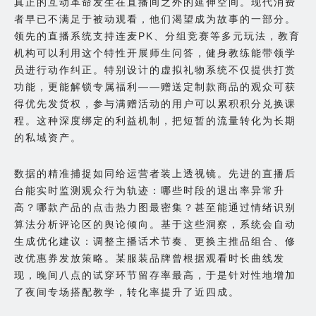
真正的互动革命发生在直播间之外的延伸空间。现代消费
者早已不满足于被动观看，他们渴望成为故事的一部分。
领先的直播系统支持连麦PK、分组竞赛等多元玩法，教育
机构可以利用这个特性开展师生问答，健身教练能带领学
员进行动作纠正。特别设计的虚拟礼物系统不仅提供打赏
功能，更能解锁专属福利——赠送定制款商品的观众可获
得优先发货权，参与满赠活动的用户可以累积积分兑换课
程。这种深度绑定的利益机制，把短暂的流量转化为长期
的私域资产。
数据的精准捕捉如同给运营者装上透视镜。先进的直播后
台能实时监测观众行为轨迹：哪些时段的退出率异常升
高？哪款产品的点击热力图最密集？甚至能通过情绪识别
算法分析评论区的舆论倾向。基于这些洞察，系统会自动
生成优化建议：调整主播话术节奏、更换主推品组合、修
改优惠券发放策略。某服装品牌曾根据观看时长曲线发
现，晚间八点的试穿环节留存率最高，于是针对性地增加
了夜间专场搭配教学，转化率提升了近四成。