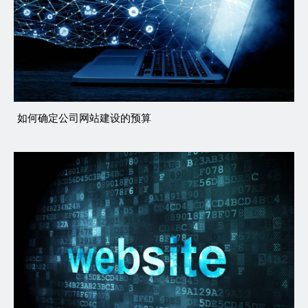
如何确定公司网站建设的预算