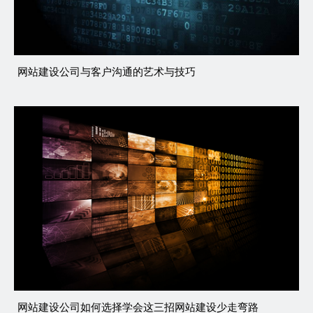
网站建设公司与客户沟通的艺术与技巧
网站建设公司如何选择学会这三招网站建设少走弯路