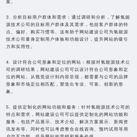
案。
3. 分析目标用户群体和需求：通过调研和分析，了解氢能
源技术公司的目标用户群体及其需求，包括客户群体的特
点、偏好、购买习惯等。这有助于网站建设公司为氢能源
技术公司量身定制用户体验和功能设计，提升网站的吸引
力和实用性。
4. 设计符合公司形象和定位的网站：根据对氢能源技术公
司的调研结果，网站建设公司可以设计符合公司形象和定
位的网站。从视觉设计到内容呈现，都需要与公司的品牌
形象和市场定位相匹配，塑造出专业、可靠、创新的形
象。
5. 提供定制化的网站功能和服务：针对氢能源技术公司的
特点和需求，网站建设公司可以提供定制化的网站功能和
服务，包括产品展示、技术介绍、解决方案展示、新闻资
讯发布等。同时也可以考虑整合在线咨询、预约试用等用
户交互功能，提升网站的营销和服务价值。