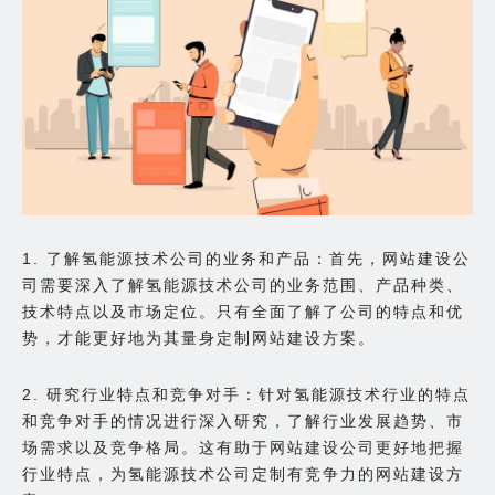
1. 了解氢能源技术公司的业务和产品：首先，网站建设公
司需要深入了解氢能源技术公司的业务范围、产品种类、
技术特点以及市场定位。只有全面了解了公司的特点和优
势，才能更好地为其量身定制网站建设方案。
2. 研究行业特点和竞争对手：针对氢能源技术行业的特点
和竞争对手的情况进行深入研究，了解行业发展趋势、市
场需求以及竞争格局。这有助于网站建设公司更好地把握
行业特点，为氢能源技术公司定制有竞争力的网站建设方