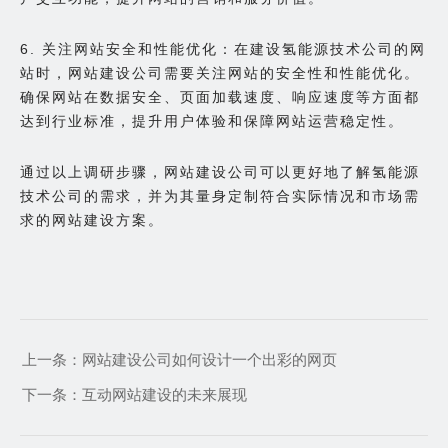
6. 关注网站安全和性能优化：在建设氢能源技术公司的网
站时，网站建设公司需要关注网站的安全性和性能优化。
确保网站在数据安全、页面加载速度、响应速度等方面都
达到行业标准，提升用户体验和保障网站运营稳定性。
通过以上调研步骤，网站建设公司可以更好地了解氢能源
技术公司的需求，并为其量身定制符合实际情况和市场需
求的网站建设方案。
上一条：
网站建设公司如何设计一个出彩的网页
下一条：
互动网站建设的未来展现