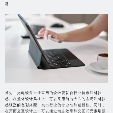
题。
首先，光电设备企业官网的设计要符合行业特点和科技
感。在整体设计风格上，可以采用简洁大方的布局和科技
感强烈的色彩搭配，突出行业的专业性和创新性。同时，
在页面交互设计上，可以通过动态效果和交互式元素增强