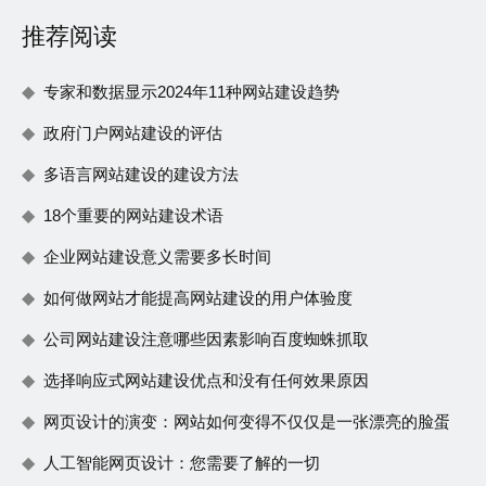
推荐阅读
专家和数据显示2024年11种网站建设趋势
政府门户网站建设的评估
多语言网站建设的建设方法
18个重要的网站建设术语
企业网站建设意义需要多长时间
如何做网站才能提高网站建设的用户体验度
公司网站建设注意哪些因素影响百度蜘蛛抓取
选择响应式网站建设优点和没有任何效果原因
网页设计的演变：网站如何变得不仅仅是一张漂亮的脸蛋
人工智能网页设计：您需要了解的一切