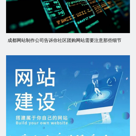
成都网站制作公司告诉你社区团购网站需要注意那些细节