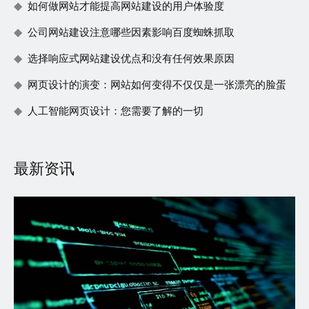
如何做网站才能提高网站建设的用户体验度
公司网站建设注意哪些因素影响百度蜘蛛抓取
选择响应式网站建设优点和没有任何效果原因
网页设计的演变：网站如何变得不仅仅是一张漂亮的脸蛋
人工智能网页设计：您需要了解的一切
最新资讯