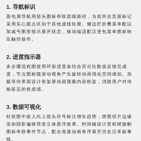
1. 导航标识
面包屑导航用箭头图标串联层级路径，当前所在页面标记
采用实心圆点区别于其他虚线轮廓。侧边栏折叠菜单配以
加减号图形指示展开状态，移动端适配汉堡包菜单图标响
应触控操作。
2. 进度指示器
多步骤流程图使用环形进度条结合百分比数值反馈完成
度，节点图标随滚动视角产生旋转动画强化空间感知。加
载等待界面设计骨架屏动画预载内容框架，消除用户对传
输延迟的焦虑感。
3. 数据可视化
柱状图中嵌入向上箭头符号标注增长趋势，饼图切片边缘
添加阴影偏移营造立体悬浮效果。时间轴设计里程碑旗帜
图标串联事件节点，配合渐显动画有序展开历史沿革叙事
线。