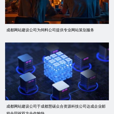
成都网站建设公司为饲料公司提供专业网站策划服务
成都网站建设公司于成都慧碳众合资源科技公司达成企业邮
箱合同祝双方合作愉快