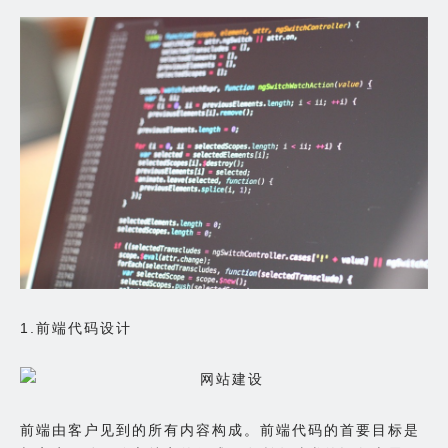
1.前端代码设计
前端由客户见到的所有内容构成。前端代码的首要目标是