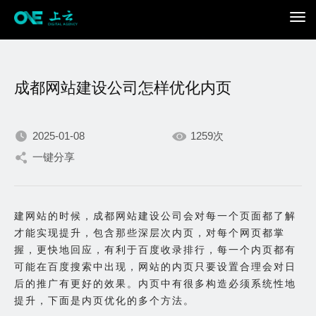
成都网站建设公司怎样优化内页
2025-01-08
1259次
一键分享
我们不断积累持续专注，
只为在数字世界打造更加
建网站的时候，成都网站建设公司会对每一个页面都了解
才能实现提升，包含那些深层次内页，对每个网页都掌
出色的你。
握，更快地回应，有利于百度收录排行，每一个内页都有
可能在百度搜索中出现，网站的内页只要设置合理会对日
后的推广有更好的效果。内页中有很多构造必须系统性地
提升，下面是内页优化的多个方法。