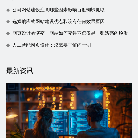
公司网站建设注意哪些因素影响百度蜘蛛抓取
选择响应式网站建设优点和没有任何效果原因
网页设计的演变：网站如何变得不仅仅是一张漂亮的脸蛋
人工智能网页设计：您需要了解的一切
最新资讯