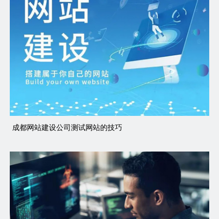
成都网站建设公司测试网站的技巧