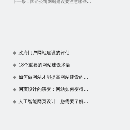
下一条：
国企公司网站建设要注意哪些问题
政府门户网站建设的评估
18个重要的网站建设术语
如何做网站才能提高网站建设的用户体验度
网页设计的演变：网站如何变得不仅仅是一张漂亮的脸蛋
人工智能网页设计：您需要了解的一切