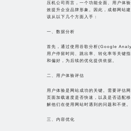
压机公司而言，一个功能全面、用户体验
效提升企业品牌形象。因此，成都网站建
该从以下几个方面入手：
一、数据分析
首先，通过使用谷歌分析(Google Ana
用户停留时间、跳出率、转化率等关键指
和偏好，为后续的优化提供依据。
二、用户体验评估
用户体验是网站成功的关键。需要评估网
页面加载速度是否快速，以及是否适配移
解他们在使用网站时遇到的问题和不便。
三、内容优化