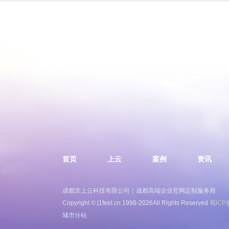
首页
上云
案例
资讯
成都京上云科技有限公司｜成都高端企业官网定制服务商
Copyright © j1feel.cn 1998-2026All Rights Reserved
蜀ICP
城市分站