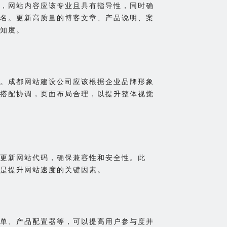
，网站内容应该专业且具有指导性，同时确
名。更新高质量的博客文章、产品说明、案
知度。
。成都网站建设公司应该根据企业品牌形象
搭配协调，页面布局合理，以提升整体视觉
更新网站代码，确保兼容性和安全性。此
是提升网站速度的关键因素。
单、产品配置器等，可以提高用户参与度并