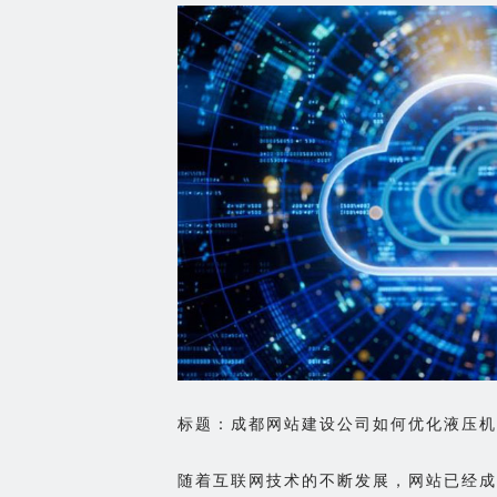
标题：成都网站建设公司如何优化液压机
随着互联网技术的不断发展，网站已经成