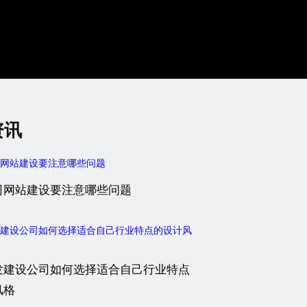
资讯
司网站建设要注意哪些问题
发建设公司如何选择适合自己行业特点
风格