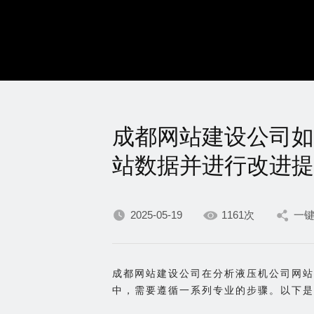
成都网站建设公司如
站数据并进行改进提
2025-05-19
1161次
一
成都网站建设公司在分析液压机公司网站
中，需要遵循一系列专业的步骤。以下是