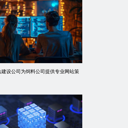
站建设公司为饲料公司提供专业网站策