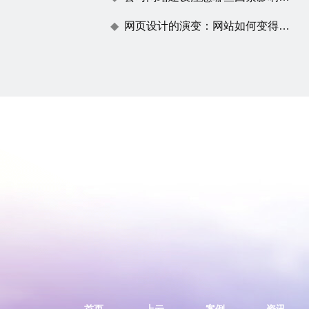
网页设计的演变：网站如何变得不仅仅是一张漂亮的脸蛋