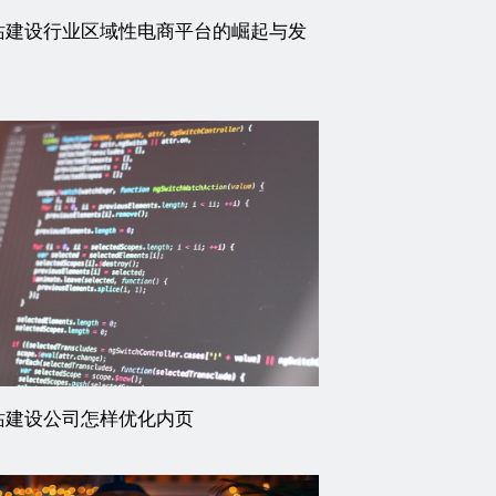
站建设行业区域性电商平台的崛起与发
站建设公司怎样优化内页