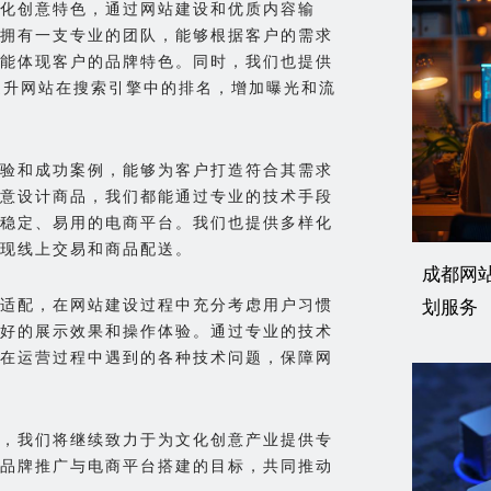
化创意特色，通过网站建设和优质内容输
拥有一支专业的团队，能够根据客户的需求
能体现客户的品牌特色。同时，我们也提供
提升网站在搜索引擎中的排名，增加曝光和流
验和成功案例，能够为客户打造符合其需求
意设计商品，我们都能通过专业的技术手段
稳定、易用的电商平台。我们也提供多样化
现线上交易和商品配送。
成都网
适配，在网站建设过程中充分考虑用户习惯
划服务
好的展示效果和操作体验。通过专业的技术
在运营过程中遇到的各种技术问题，保障网
，我们将继续致力于为文化创意产业提供专
品牌推广与电商平台搭建的目标，共同推动